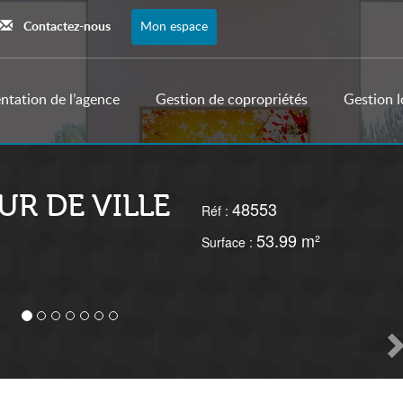
Contactez-nous
Mon espace
ntation de l’agence
Gestion de copropriétés
Gestion l
UR DE VILLE
48553
Réf :
53.99 m²
Surface :
S