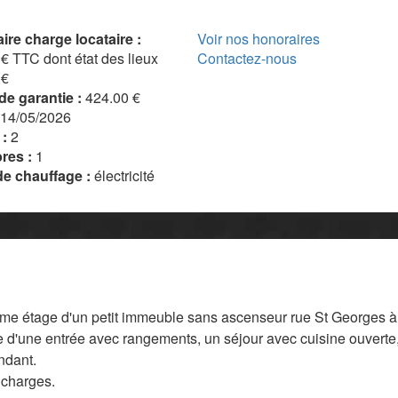
ire charge locataire :
Voir nos honoraires
€ TTC dont état des lieux
Contactez-nous
 €
de garantie :
424.00 €
14/05/2026
 :
2
res :
1
e chauffage :
électricité
ème étage d'un petit immeuble sans ascenseur rue St Georges à
e d'une entrée avec rangements, un séjour avec cuisine ouverte
ndant.
 charges.